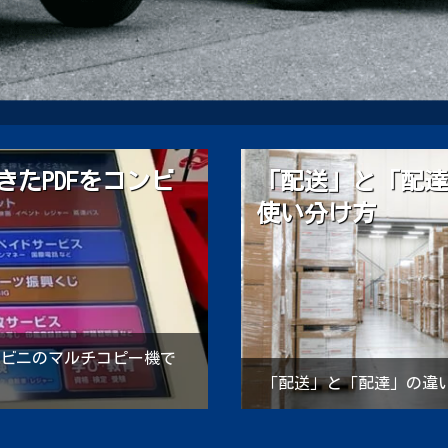
と
運輸のプロ『才数
の計算
か？
『才（さい）』ってどう