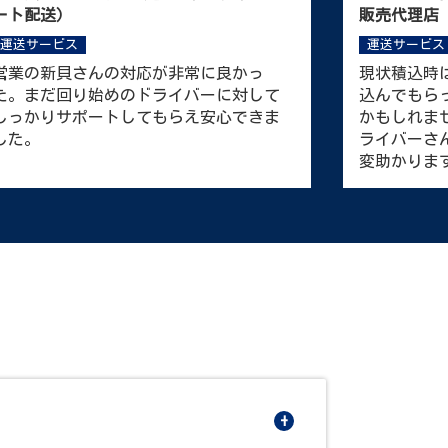
報通信機器
運送サービス
運送サービス
松浦専務が丁寧に対応して頂き印象が良
対応レスポ
かったです。対応も早く、軽貨物のタリ
てくれたり
フをすぐに用意してもらいお取引先に金
額の提示をすぐにできたので良かった。