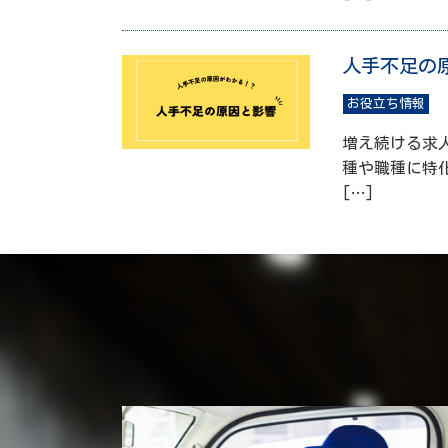
人手不足の
お役立ち情報
増え続ける求
種や職種に特
[…]