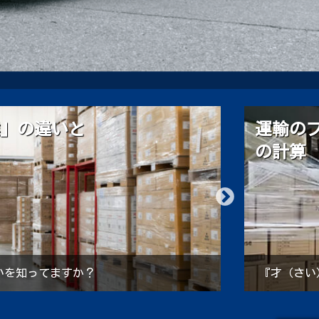
』と『㎥（エムスリー）』
運輸会
るの？
いう意味か ご存じでしょうか？
運送の料金