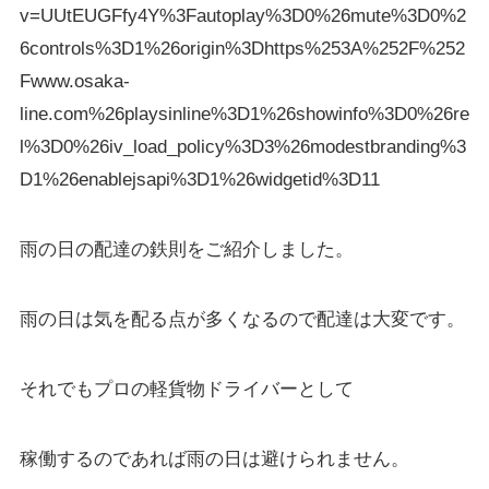
v=UUtEUGFfy4Y%3Fautoplay%3D0%26mute%3D0%2
6controls%3D1%26origin%3Dhttps%253A%252F%252
Fwww.osaka-
line.com%26playsinline%3D1%26showinfo%3D0%26re
l%3D0%26iv_load_policy%3D3%26modestbranding%3
D1%26enablejsapi%3D1%26widgetid%3D11
雨の日の配達の鉄則をご紹介しました。
雨の日は気を配る点が多くなるので配達は大変です。
それでもプロの軽貨物ドライバーとして
稼働するのであれば雨の日は避けられません。