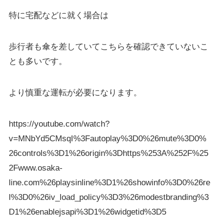
特に宅配などに就く場合は
歩行者も傘を差していてこちらを確認できていないこ
とも多いです。
より慎重な運転が必要になります。
https://youtube.com/watch?
v=MNbYd5CMsqI%3Fautoplay%3D0%26mute%3D0%
26controls%3D1%26origin%3Dhttps%253A%252F%25
2Fwww.osaka-
line.com%26playsinline%3D1%26showinfo%3D0%26re
l%3D0%26iv_load_policy%3D3%26modestbranding%3
D1%26enablejsapi%3D1%26widgetid%3D5