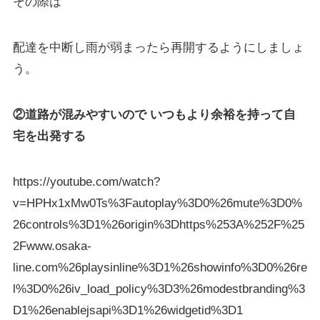
その際は
配達を中断し雨が弱まったら再開するようにしましょ
う。
②道路が混みやすいので いつもより余裕を持って自
宅を出発する
https://youtube.com/watch?
v=HPHx1xMw0Ts%3Fautoplay%3D0%26mute%3D0%
26controls%3D1%26origin%3Dhttps%253A%252F%25
2Fwww.osaka-
line.com%26playsinline%3D1%26showinfo%3D0%26re
l%3D0%26iv_load_policy%3D3%26modestbranding%3
D1%26enablejsapi%3D1%26widgetid%3D1