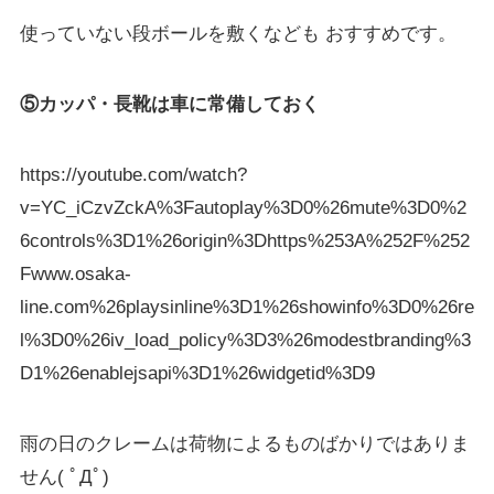
使っていない段ボールを敷くなども おすすめです。
⑤カッパ・長靴は車に常備しておく
https://youtube.com/watch?
v=YC_iCzvZckA%3Fautoplay%3D0%26mute%3D0%2
6controls%3D1%26origin%3Dhttps%253A%252F%252
Fwww.osaka-
line.com%26playsinline%3D1%26showinfo%3D0%26re
l%3D0%26iv_load_policy%3D3%26modestbranding%3
D1%26enablejsapi%3D1%26widgetid%3D9
雨の日のクレームは荷物によるものばかりではありま
せん( ﾟДﾟ)