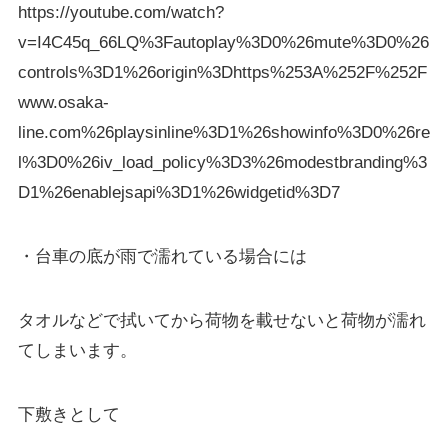
https://youtube.com/watch?
v=I4C45q_66LQ%3Fautoplay%3D0%26mute%3D0%26
controls%3D1%26origin%3Dhttps%253A%252F%252F
www.osaka-
line.com%26playsinline%3D1%26showinfo%3D0%26re
l%3D0%26iv_load_policy%3D3%26modestbranding%3
D1%26enablejsapi%3D1%26widgetid%3D7
・台車の底が雨で濡れている場合には
タオルなどで拭いてから荷物を載せないと荷物が濡れ
てしまいます。
下敷きとして