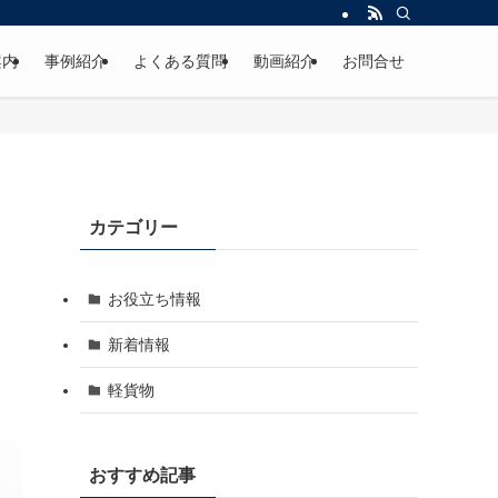
わず配送/貸切/引越/家具家電配送/EC作業等何なりとご相談下さい。軽車両-4ｔ
案内
事例紹介
よくある質問
動画紹介
お問合せ
カテゴリー
お役立ち情報
新着情報
軽貨物
おすすめ記事