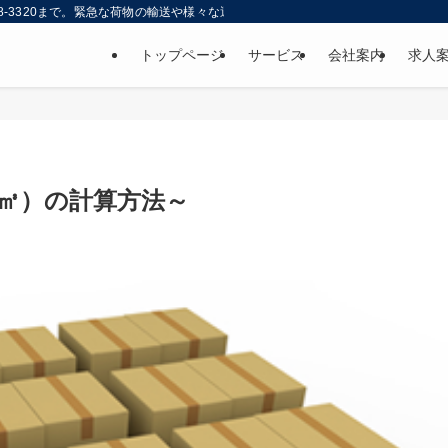
68-3320まで。緊急な荷物の輸送や様々な運送・倉庫サービスを提供。夜間/早朝問
トップページ
サービス
会社案内
求人
（㎥）の計算方法～