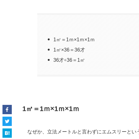
1㎥＝1ｍ×1ｍ×1ｍ
1㎥×36＝36才
36才÷36＝1㎥
1㎥＝1ｍ×1ｍ×1ｍ
なぜか、立法メートルと言わずにエムスリーとい