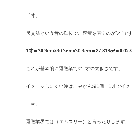
「才」
尺貫法という昔の単位で、容積を表すのが”才”で
1才＝30.3cm×30.3cm×30.3cm＝27,818㎤＝0.02
これが基本的に運送業での1才の大きさです。
イメージしにくい時は、みかん箱1個＝1才でイメ
「㎥」
運送業界では（エムスリー）と言ったりします。