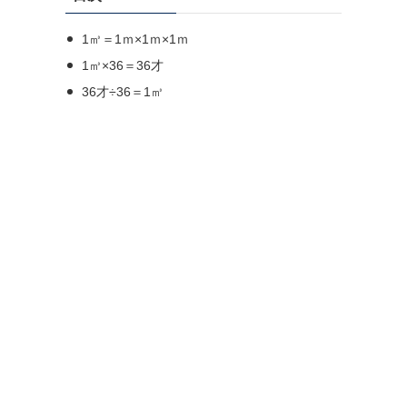
1㎥＝1ｍ×1ｍ×1ｍ
1㎥×36＝36才
36才÷36＝1㎥